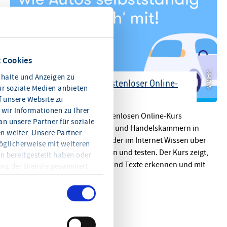
 Cookies
© DIHK
halte und Anzeigen zu
Künstliche Intelligenz: Kostenloser Online-
ür soziale Medien anbieten
Kurs der IHKs
f unsere Website zu
© DIHK
wir Informationen zu Ihrer
5. Februar 2020 - Mit dem kostenlosen Online-Kurs
n unsere Partner für soziale
„Elements of AI“ der Industrie- und Handelskammern in
 weiter. Unsere Partner
Deutschland kann ab sofort jeder im Internet Wissen über
öglicherweise mit weiteren
Künstliche Intelligenz erwerben und testen. Der Kurs zeigt,
n bereitgestellt haben oder
wie Maschinen lernen, Bilder und Texte erkennen und mit
ung der Dienste gesammelt
Menschen interagieren.
en Sie jederzeit mit Wirkung
eitere Informationen und die
en Sie in der