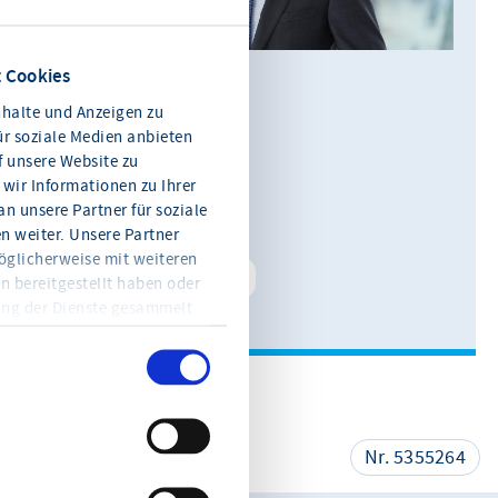
 Cookies
Alexander Rackwitz
halte und Anzeigen zu
Leiter Kommunikation
ür soziale Medien anbieten
f unsere Website zu
0611 360 115-11
wir Informationen zu Ihrer
n unsere Partner für soziale
E-Mail schreiben
 weiter. Unsere Partner
öglicherweise mit weiteren
Kontakt speichern
n bereitgestellt haben oder
ung der Dienste gesammelt
en Sie jederzeit mit Wirkung
eitere Informationen und die
en Sie in der
teilen
Nr. 5355264