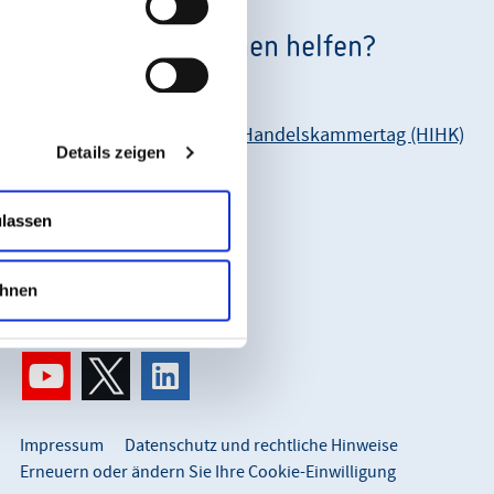
Wie können wir Ihnen helfen?
Unsere Anschrift:
Hessischer Industrie- und Handelskammertag (HIHK)
Details zeigen
Karl-Glässing-Straße 8
65183 Wiesbaden
ulassen
So erreichen Sie uns:
info@hihk.de
hnen
0611 360 115-0
Impressum
Datenschutz und rechtliche Hinweise
Erneuern oder ändern Sie Ihre Cookie-Einwilligung