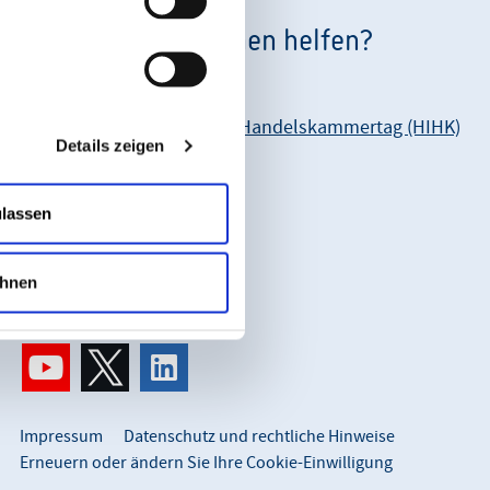
Wie können wir Ihnen helfen?
Unsere Anschrift:
Hessischer Industrie- und Handelskammertag (HIHK)
Details zeigen
Karl-Glässing-Straße 8
65183 Wiesbaden
ulassen
So erreichen Sie uns:
info@hihk.de
hnen
0611 360 115-0
Impressum
Datenschutz und rechtliche Hinweise
Erneuern oder ändern Sie Ihre Cookie-Einwilligung