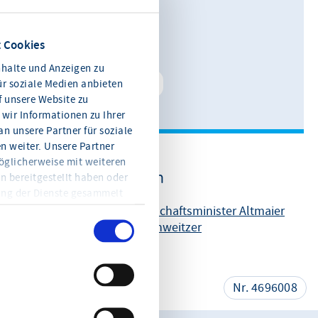
0611 360 115-11
 Cookies
E-Mail schreiben
halte und Anzeigen zu
Kontakt speichern
ür soziale Medien anbieten
f unsere Website zu
wir Informationen zu Ihrer
n unsere Partner für soziale
 weiter. Unsere Partner
öglicherweise mit weiteren
Weitere Informationen
n bereitgestellt haben oder
ung der Dienste gesammelt
en Sie jederzeit mit Wirkung
Aufruf von Bundeswirtschaftsminister Altmaier
eitere Informationen und die
und DIHK-Präsident Schweitzer
en Sie in der
teilen
Nr. 4696008