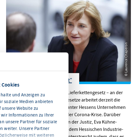
© Laurence Chaperon
„Übereilt und unausgereift“
 Cookies
© Laurence Chaperon
Unternehmensstrafrecht und Lieferkettengesetz – an der
halte und Anzeigen zu
Einführung entsprechender Gesetze arbeitet derzeit die
ür soziale Medien anbieten
Bundesregierung. Sie sorgen unter Hessens Unternehmen
f unsere Website zu
vielfach für Unmut, gerade in der Corona-Krise. Darüber
wir Informationen zu Ihrer
n unsere Partner für soziale
spricht die hessische Ministerin der Justiz, Eva Kühne-
 weiter. Unsere Partner
Hörmann, Mitte Dezember mit dem Hessischen Industrie-
öglicherweise mit weiteren
und Handelskammertag. Sie unterstreicht zudem, dass es