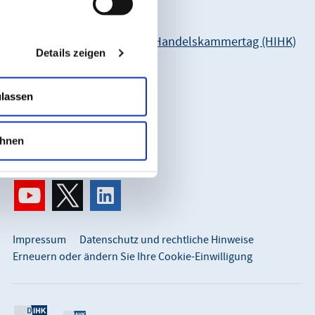
Unsere Anschrift:
Hessischer Industrie- und Handelskammertag (HIHK)
Details zeigen
Karl-Glässing-Straße 8
65183 Wiesbaden
ulassen
So erreichen Sie uns:
info@hihk.de
hnen
0611 360 115-0
Impressum
Datenschutz und rechtliche Hinweise
Erneuern oder ändern Sie Ihre Cookie-Einwilligung