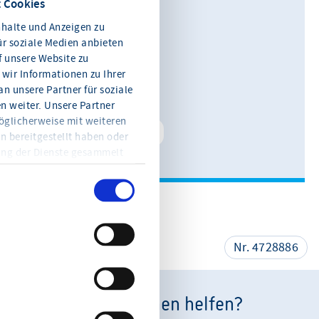
 Cookies
Alexander Rackwitz
halte und Anzeigen zu
Leiter Kommunikation
ür soziale Medien anbieten
f unsere Website zu
0611 360 115-11
wir Informationen zu Ihrer
n unsere Partner für soziale
E-Mail schreiben
 weiter. Unsere Partner
öglicherweise mit weiteren
Kontakt speichern
n bereitgestellt haben oder
ung der Dienste gesammelt
en Sie jederzeit mit Wirkung
eitere Informationen und die
en Sie in der
teilen
Nr. 4728886
Wie können wir Ihnen helfen?