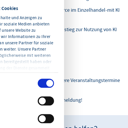
 Cookies
13.05.2026 „Social Commerce im Einzelhandel-mit KI
zum Verkaufserfolg"
halte und Anzeigen zu
ür soziale Medien anbieten
27.05.2026 Der einfache Einstieg zur Nutzung von KI
f unsere Website zu
wir Informationen zu Ihrer
im Handel
n unsere Partner für soziale
 weiter. Unsere Partner
öglicherweise mit weiteren
n bereitgestellt haben oder
ung der Dienste gesammelt
en Sie jederzeit mit Wirkung
Fehlende Links sowie weitere Veranstaltungstermine
eitere Informationen und die
en Sie in der
werden zeitnah ergänzt.
Wir freuen uns auf Ihre Anmeldung!
teilen