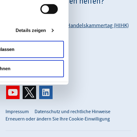
Wie können wir Ihnen helfen?
Unsere Anschrift:
Hessischer Industrie- und Handelskammertag (HIHK)
Details zeigen
Karl-Glässing-Straße 8
65183 Wiesbaden
ulassen
So erreichen Sie uns:
info@hihk.de
hnen
0611 360 115-0
Impressum
Datenschutz und rechtliche Hinweise
Erneuern oder ändern Sie Ihre Cookie-Einwilligung