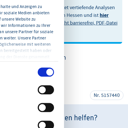
halte und Anzeigen zu
Der Fachkräftereport bietet vertiefende Analysen
ür soziale Medien anbieten
hier
der Fachkräftesituation in Hessen und ist
f unsere Website zu
kostenlos verfügbar
(nicht barrierefrei, PDF-Datei
wir Informationen zu Ihrer
· 928 KB)
.
n unsere Partner für soziale
 weiter. Unsere Partner
öglicherweise mit weiteren
n bereitgestellt haben oder
Weitere Informationen
ung der Dienste gesammelt
en Sie jederzeit mit Wirkung
eitere Informationen und die
Fachkräftereport 2021
en Sie in der
teilen
Nr. 5157440
Wie können wir Ihnen helfen?