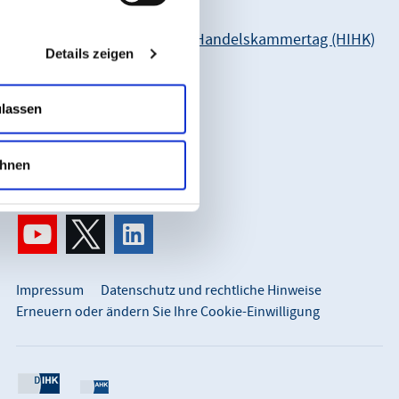
Unsere Anschrift:
Hessischer Industrie- und Handelskammertag (HIHK)
Details zeigen
Karl-Glässing-Straße 8
65183 Wiesbaden
ulassen
So erreichen Sie uns:
info@hihk.de
hnen
0611 360 115-0
Impressum
Datenschutz und rechtliche Hinweise
Erneuern oder ändern Sie Ihre Cookie-Einwilligung