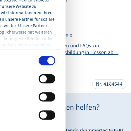
ür soziale Medien anbieten
f unsere Website zu
Antragsformular
wir Informationen zu Ihrer
n unsere Partner für soziale
Häufig gestellte Fragen
 weiter. Unsere Partner
öglicherweise mit weiteren
Merkblatt Aufstiegsprämie
n bereitgestellt haben oder
ung der Dienste gesammelt
Antragsvoraussetzungen und FAQs zur
en Sie jederzeit mit Wirkung
kostenfreien Meisterausbildung in Hessen ab 1.
eitere Informationen und die
Juni 2024
en Sie in der
teilen
Nr. 4184544
Wie können wir Ihnen helfen?
Unsere Anschrift:
Hessischer Industrie- und Handelskammertag (HIHK)