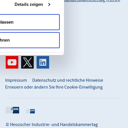
Details zeigen
Karl-Glässing-Straße 8
65183 Wiesbaden
ulassen
So erreichen Sie uns:
info@hihk.de
hnen
0611 360 115-0
Impressum
Datenschutz und rechtliche Hinweise
Erneuern oder ändern Sie Ihre Cookie-Einwilligung
© Hessischer Industrie- und Handelskammertag