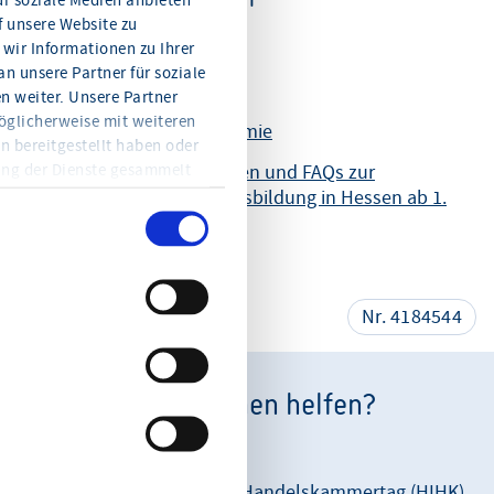
ür soziale Medien anbieten
f unsere Website zu
Antragsformular
wir Informationen zu Ihrer
n unsere Partner für soziale
Häufig gestellte Fragen
 weiter. Unsere Partner
öglicherweise mit weiteren
Merkblatt Aufstiegsprämie
n bereitgestellt haben oder
ung der Dienste gesammelt
Antragsvoraussetzungen und FAQs zur
en Sie jederzeit mit Wirkung
kostenfreien Meisterausbildung in Hessen ab 1.
eitere Informationen und die
Juni 2024
en Sie in der
teilen
Nr. 4184544
Wie können wir Ihnen helfen?
Unsere Anschrift:
Hessischer Industrie- und Handelskammertag (HIHK)