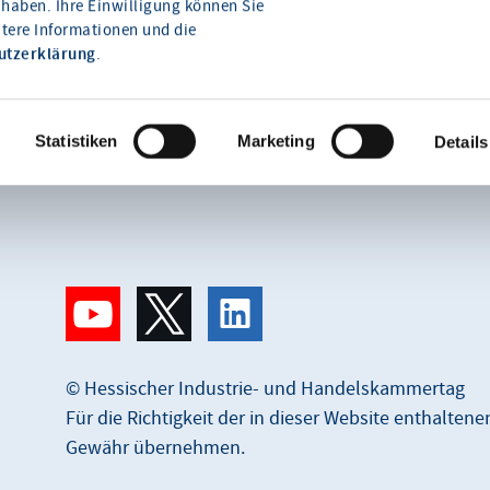
haben. Ihre Einwilligung können Sie
itere Informationen und die
Wie können wir Ihnen
utzerklärung
.
helfen?
Statistiken
Marketing
Details
© Hessischer Industrie- und Handelskammertag
Für die Richtigkeit der in dieser Website enthalten
Gewähr übernehmen.