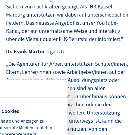
Sichern von Fachkräften gelingt. Als IHK Kassel-
Marburg unterstützen wir dabei auf unterschiedlichen
Feldern. Das neueste Angebot ist unser YouTube-
,
Kanal
der auf unterhaltsame Weise und interaktiv
über die Vielfalt dualer IHK-Berufsbilder informiert."
Dr. Frank Martin
ergänzte:
„Die Agenturen für Arbeit unterstützen Schüler/innen,
Eltern, Lehrer/innen sowie Arbeitgeber/innen auf der
Suche nach dem richtigem Ausbildungsplatz oder
Azubi. Die Berufsberater/innen sind an allen
hessischen Schulen präsent. Darüber hinaus können
Schüler/innen in Einzelgesprächen oder in den
 Cookies
Berufsinformationszentren weitere Unterstützung
erhalten. Wer lieber virtuell unterwegs ist, kann die
halte und Anzeigen zu
ür soziale Medien anbieten
vielfältigen Onlineangebote nutzen. Von den
f unsere Website zu