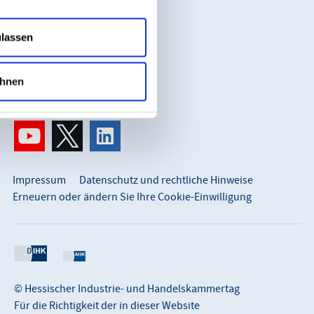
Karl-Glässing-Straße 8
65183 Wiesbaden
ulassen
So erreichen Sie uns:
info@hihk.de
hnen
0611 360 115-0
Impressum
Datenschutz und rechtliche Hinweise
Erneuern oder ändern Sie Ihre Cookie-Einwilligung
© Hessischer Industrie- und Handelskammertag
Für die Richtigkeit der in dieser Website