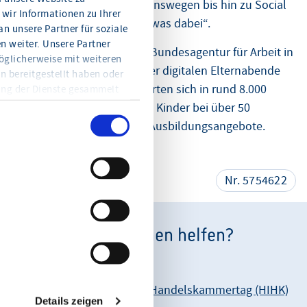
klassischen Kommunikationswegen bis hin zu Social
wir Informationen zu Ihrer
Media haben wir für alle etwas dabei“.
n unsere Partner für soziale
 weiter. Unsere Partner
Zum ersten Mal führte die Bundesagentur für Arbeit in
öglicherweise mit weiteren
diesem Jahr eine Woche der digitalen Elternabende
n bereitgestellt haben oder
durch. Im Februar informierten sich in rund 8.000
ung der Dienste gesammelt
en Sie jederzeit mit Wirkung
Haushalten Eltern und ihre Kinder bei über 50
eitere Informationen und die
Unternehmen über deren Ausbildungsangebote.
en Sie in der
teilen
Nr. 5754622
Wie können wir Ihnen helfen?
Unsere Anschrift:
Hessischer Industrie- und Handelskammertag (HIHK)
Details zeigen