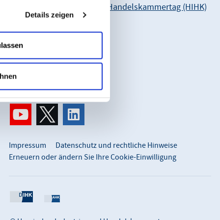
Hessischer Industrie- und Handelskammertag (HIHK)
Details zeigen
Karl-Glässing-Straße 8
65183 Wiesbaden
ulassen
So erreichen Sie uns:
info@hihk.de
hnen
0611 360 115-0
Impressum
Datenschutz und rechtliche Hinweise
Erneuern oder ändern Sie Ihre Cookie-Einwilligung