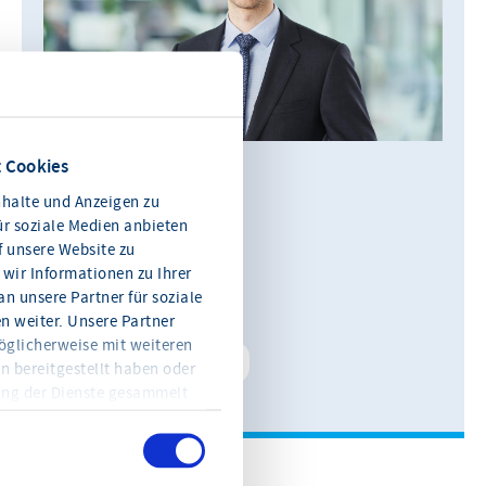
 Cookies
Alexander Rackwitz
halte und Anzeigen zu
Leiter Kommunikation
ür soziale Medien anbieten
f unsere Website zu
0611 360 115-11
wir Informationen zu Ihrer
n unsere Partner für soziale
E-Mail schreiben
 weiter. Unsere Partner
öglicherweise mit weiteren
Kontakt speichern
n bereitgestellt haben oder
ung der Dienste gesammelt
en Sie jederzeit mit Wirkung
eitere Informationen und die
en Sie in der