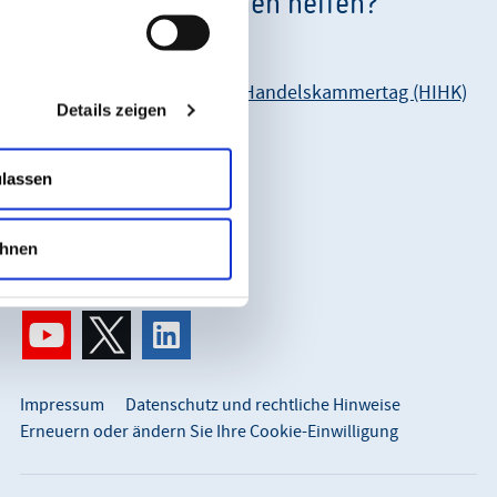
Wie können wir Ihnen helfen?
Unsere Anschrift:
Hessischer Industrie- und Handelskammertag (HIHK)
Details zeigen
Karl-Glässing-Straße 8
65183 Wiesbaden
ulassen
So erreichen Sie uns:
info@hihk.de
hnen
0611 360 115-0
Impressum
Datenschutz und rechtliche Hinweise
Erneuern oder ändern Sie Ihre Cookie-Einwilligung