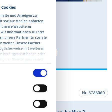
 Cookies
Julia König
halte und Anzeigen zu
Leiterin Kommunikation
ür soziale Medien anbieten
f unsere Website zu
0611 360 115-11
wir Informationen zu Ihrer
n unsere Partner für soziale
E-Mail schreiben
 weiter. Unsere Partner
öglicherweise mit weiteren
Kontakt speichern
n bereitgestellt haben oder
ung der Dienste gesammelt
en Sie jederzeit mit Wirkung
eitere Informationen und die
en Sie in der
teilen
Nr. 6786060