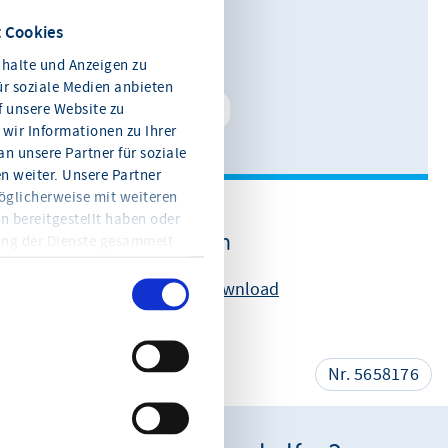
0611 360 115-11
 Cookies
E-Mail schreiben
halte und Anzeigen zu
ür soziale Medien anbieten
f unsere Website zu
Kontakt speichern
wir Informationen zu Ihrer
n unsere Partner für soziale
 weiter. Unsere Partner
öglicherweise mit weiteren
n bereitgestellt haben oder
Weitere Informationen
ung der Dienste gesammelt
en Sie jederzeit mit Wirkung
eitere Informationen und die
Gründerreport 2022 Download
en Sie in der
teilen
Nr. 5658176