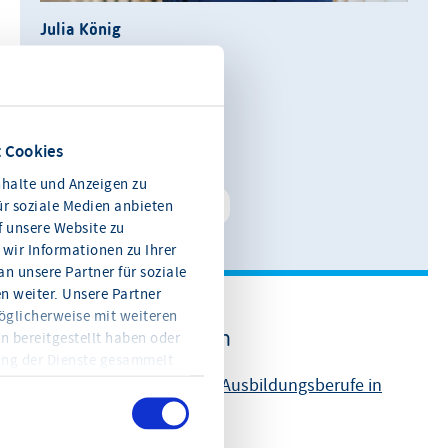
Julia König
Leiterin Kommunikation
0611 360 115-11
 Cookies
E-Mail schreiben
halte und Anzeigen zu
Kontakt speichern
ür soziale Medien anbieten
f unsere Website zu
wir Informationen zu Ihrer
n unsere Partner für soziale
 weiter. Unsere Partner
öglicherweise mit weiteren
Weitere Informationen
n bereitgestellt haben oder
ung der Dienste gesammelt
en Sie jederzeit mit Wirkung
Liste Landesbeste IHK-Ausbildungsberufe in
eitere Informationen und die
Hessen 2025
en Sie in der