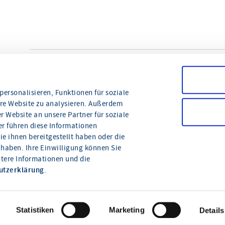
teilen
drucken
ersonalisieren, Funktionen für soziale
ere Website zu analysieren. Außerdem
 Website an unsere Partner für soziale
r führen diese Informationen
e ihnen bereitgestellt haben oder die
haben. Ihre Einwilligung können Sie
itere Informationen und die
Wie können wir Ihnen
utzerklärung
.
helfen?
Statistiken
Marketing
Details