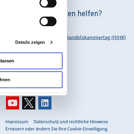
Wie können wir Ihnen helfen?
Unsere Anschrift:
Hessischer Industrie- und Handelskammertag (HIHK)
Details zeigen
Karl-Glässing-Straße 8
65183 Wiesbaden
ulassen
So erreichen Sie uns:
info@hihk.de
hnen
0611 360 115-0
Impressum
Datenschutz und rechtliche Hinweise
Erneuern oder ändern Sie Ihre Cookie-Einwilligung