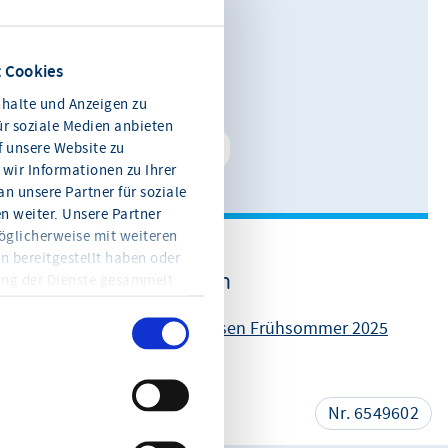
Leiterin Kommunikation
0611 360 115-11
 Cookies
E-Mail schreiben
halte und Anzeigen zu
ür soziale Medien anbieten
f unsere Website zu
Kontakt speichern
wir Informationen zu Ihrer
n unsere Partner für soziale
 weiter. Unsere Partner
öglicherweise mit weiteren
n bereitgestellt haben oder
Weitere Informationen
ung der Dienste gesammelt
en Sie jederzeit mit Wirkung
eitere Informationen und die
Konjunkturbericht Hessen Frühsommer 2025
en Sie in der
teilen
Nr. 6549602