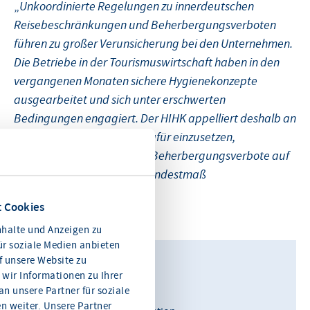
„
Unkoordinierte Regelungen zu innerdeutschen
Reisebeschränkungen und Beherbergungsverboten
führen zu großer Verunsicherung bei den Unternehmen.
Die Betriebe in der Tourismuswirtschaft haben in den
vergangenen Monaten sichere Hygienekonzepte
ausgearbeitet und sich unter erschwerten
Bedingungen engagiert. Der HIHK appelliert deshalb an
die Landesregierung sich dafür einzusetzen,
Reisebeschränkungen und Beherbergungsverbote auf
das absolut erforderliche Mindestmaß
zurückzunehmen
.“
 Cookies
halte und Anzeigen zu
ür soziale Medien anbieten
f unsere Website zu
Kontakt
wir Informationen zu Ihrer
Viktoria Ernst
n unsere Partner für soziale
 weiter. Unsere Partner