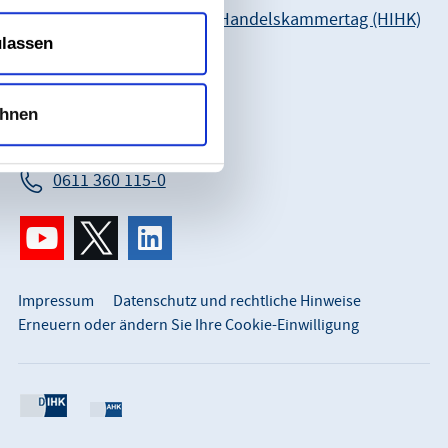
Hessischer Industrie- und Handelskammertag (HIHK)
ulassen
Karl-Glässing-Straße 8
65183 Wiesbaden
So erreichen Sie uns:
hnen
info@hihk.de
0611 360 115-0
Impressum
Datenschutz und rechtliche Hinweise
Erneuern oder ändern Sie Ihre Cookie-Einwilligung