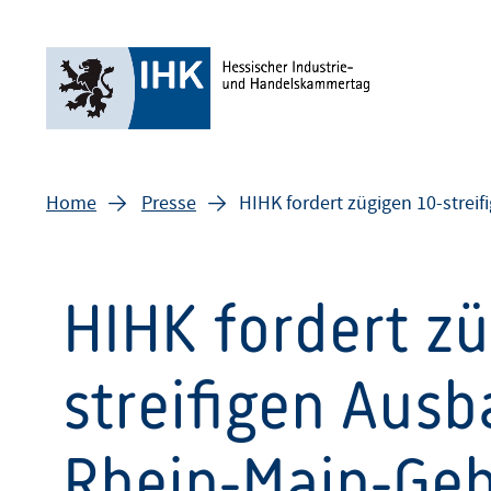
Home
Presse
HIHK fordert zügigen 10-strei
HIHK fordert zü
streifigen Ausb
Rhein-Main-Geb