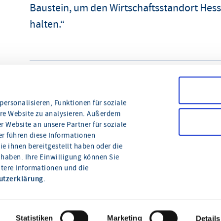
Baustein, um den Wirtschaftsstandort Hess
halten.“
teilen
drucken
ersonalisieren, Funktionen für soziale
ere Website zu analysieren. Außerdem
 Website an unsere Partner für soziale
r führen diese Informationen
e ihnen bereitgestellt haben oder die
haben. Ihre Einwilligung können Sie
itere Informationen und die
Wie können wir Ihnen
utzerklärung
.
helfen?
Statistiken
Marketing
Details