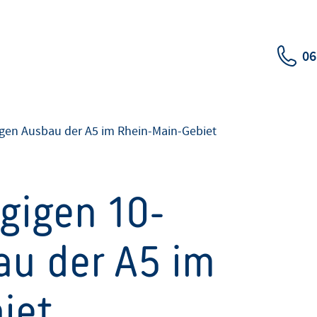
06
figen Ausbau der A5 im Rhein-Main-Gebiet
gigen 10-
au der A5 im
iet