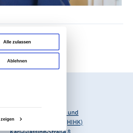
Alle zulassen
Ablehnen
Unsere Anschrift:
Hessischer Industrie- und
 zeigen
Handelskammertag (HIHK)
Karl-Glässing-Straße 8