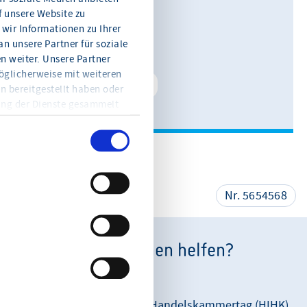
f unsere Website zu
0611 360 115-11
wir Informationen zu Ihrer
n unsere Partner für soziale
E-Mail schreiben
 weiter. Unsere Partner
öglicherweise mit weiteren
Kontakt speichern
n bereitgestellt haben oder
ung der Dienste gesammelt
en Sie jederzeit mit Wirkung
eitere Informationen und die
en Sie in der
teilen
Nr. 5654568
Wie können wir Ihnen helfen?
Unsere Anschrift:
Hessischer Industrie- und Handelskammertag (HIHK)