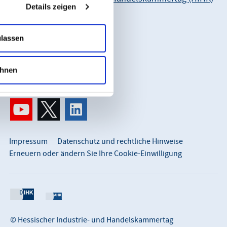
Details zeigen
Karl-Glässing-Straße 8
65183 Wiesbaden
ulassen
So erreichen Sie uns:
info@hihk.de
hnen
0611 360 115-0
Impressum
Datenschutz und rechtliche Hinweise
Erneuern oder ändern Sie Ihre Cookie-Einwilligung
© Hessischer Industrie- und Handelskammertag