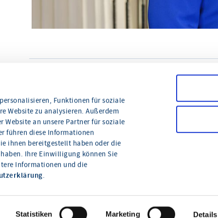
© www.fotografie-link.com
teilen
drucken
ersonalisieren, Funktionen für soziale
ere Website zu analysieren. Außerdem
 Website an unsere Partner für soziale
r führen diese Informationen
e ihnen bereitgestellt haben oder die
haben. Ihre Einwilligung können Sie
itere Informationen und die
Wie können wir Ihnen
utzerklärung
.
helfen?
Statistiken
Marketing
Details