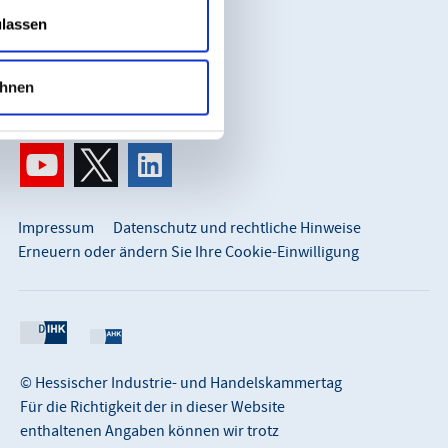
65183 Wiesbaden
ulassen
So erreichen Sie uns:
info@hihk.de
hnen
0611 360 115-0
Impressum
Datenschutz und rechtliche Hinweise
Erneuern oder ändern Sie Ihre Cookie-Einwilligung
© Hessischer Industrie- und Handelskammertag
Für die Richtigkeit der in dieser Website
enthaltenen Angaben können wir trotz