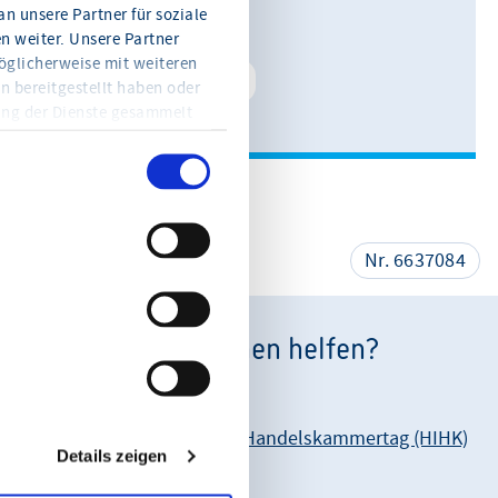
n unsere Partner für soziale
E-Mail schreiben
 weiter. Unsere Partner
öglicherweise mit weiteren
Kontakt speichern
n bereitgestellt haben oder
ung der Dienste gesammelt
en Sie jederzeit mit Wirkung
eitere Informationen und die
en Sie in der
teilen
Nr. 6637084
Wie können wir Ihnen helfen?
Unsere Anschrift:
Hessischer Industrie- und Handelskammertag (HIHK)
Details zeigen
Karl-Glässing-Straße 8