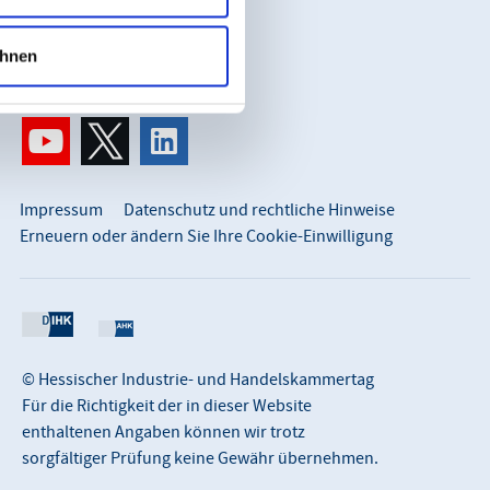
So erreichen Sie uns:
info@hihk.de
hnen
0611 360 115-0
Impressum
Datenschutz und rechtliche Hinweise
Erneuern oder ändern Sie Ihre Cookie-Einwilligung
© Hessischer Industrie- und Handelskammertag
Für die Richtigkeit der in dieser Website
enthaltenen Angaben können wir trotz
sorgfältiger Prüfung keine Gewähr übernehmen.