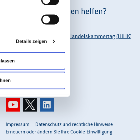
Wie können wir Ihnen helfen?
Unsere Anschrift:
Hessischer Industrie- und Handelskammertag (HIHK)
Details zeigen
Karl-Glässing-Straße 8
65183 Wiesbaden
ulassen
So erreichen Sie uns:
info@hihk.de
hnen
0611 360 115-0
Impressum
Datenschutz und rechtliche Hinweise
Erneuern oder ändern Sie Ihre Cookie-Einwilligung