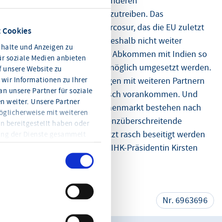
Handelsbeziehungen mit anderen
Wachstumsregionen voranzutreiben. Das
Freihandelsabkommen Mercosur, das die EU zuletzt
 Cookies
ausverhandelt hat, sollte deshalb nicht weiter
halte und Anzeigen zu
blockiert und wie auch das Abkommen mit Indien so
ür soziale Medien anbieten
zügig und umfassend wie möglich umgesetzt werden.
f unsere Website zu
wir Informationen zu Ihrer
Die laufenden Verhandlungen mit weiteren Partnern
n unsere Partner für soziale
wie Indonesien müssen rasch vorankommen. Und
 weiter. Unsere Partner
auch im Europäischen Binnenmarkt bestehen nach
öglicherweise mit weiteren
wie vor Hürden, die das grenzüberschreitende
n bereitgestellt haben oder
Geschäft behindern und jetzt rasch beseitigt werden
ung der Dienste gesammelt
en Sie jederzeit mit Wirkung
sollten“, so das Fazit von HIHK-Präsidentin Kirsten
eitere Informationen und die
Schoder-Steinmüller.
en Sie in der
teilen
Nr. 6963696