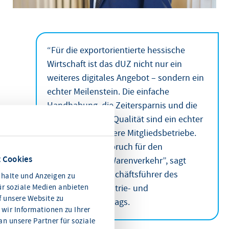
© www.fotografie-link.com
“F
ür die exportorientierte hessische
Wirtschaft ist das dUZ nicht nur ein
weiteres digitales Angebot
– sondern ein
echter Meilenstein. Die einfache
Handhabung, die Zeitersparnis und die
hohe technische Qualit
ät sind ein echter
Mehrwert für unsere Mitgliedsbetriebe.
Ein echter Durchbruch für den
 Cookies
internationalen Warenverkehr”, sagt
Frank Aletter, Geschäftsführer des
halte und Anzeigen zu
ür soziale Medien anbieten
Hessischen Industrie- und
f unsere Website zu
Handelskammertags.
wir Informationen zu Ihrer
n unsere Partner für soziale