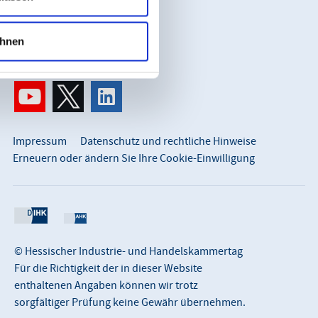
So erreichen Sie uns:
info@hihk.de
hnen
0611 360 115-0
Impressum
Datenschutz und rechtliche Hinweise
Erneuern oder ändern Sie Ihre Cookie-Einwilligung
© Hessischer Industrie- und Handelskammertag
Für die Richtigkeit der in dieser Website
enthaltenen Angaben können wir trotz
sorgfältiger Prüfung keine Gewähr übernehmen.