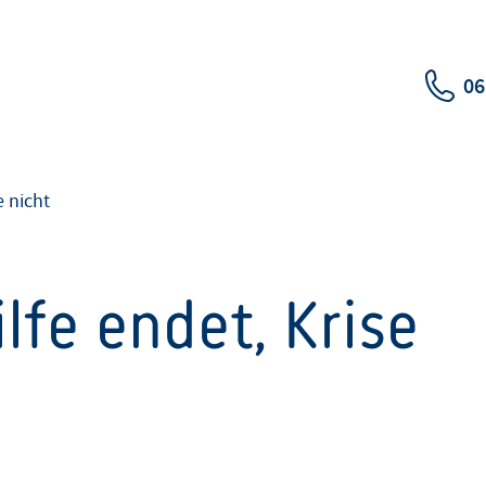
06
e nicht
lfe endet, Krise