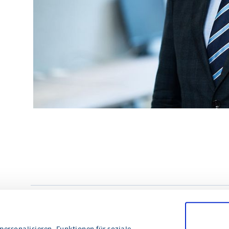
© Annika List, HIHK
teilen
drucken