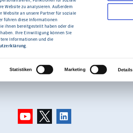
ersonalisieren, Funktionen für soziale
ere Website zu analysieren. Außerdem
 Website an unsere Partner für soziale
r führen diese Informationen
e ihnen bereitgestellt haben oder die
haben. Ihre Einwilligung können Sie
itere Informationen und die
Wie können wir Ihnen
utzerklärung
.
helfen?
Statistiken
Marketing
Details