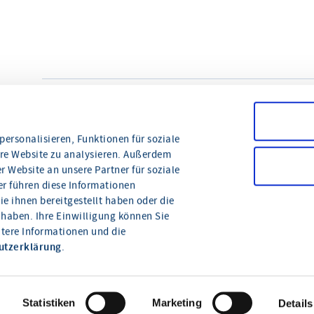
teilen
drucken
ersonalisieren, Funktionen für soziale
ere Website zu analysieren. Außerdem
 Website an unsere Partner für soziale
r führen diese Informationen
e ihnen bereitgestellt haben oder die
haben. Ihre Einwilligung können Sie
itere Informationen und die
Wie können wir Ihnen
utzerklärung
.
helfen?
Statistiken
Marketing
Details