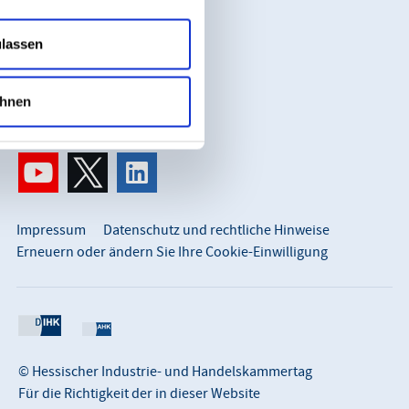
65183 Wiesbaden
ulassen
So erreichen Sie uns:
info@hihk.de
hnen
0611 360 115-0
Impressum
Datenschutz und rechtliche Hinweise
Erneuern oder ändern Sie Ihre Cookie-Einwilligung
© Hessischer Industrie- und Handelskammertag
Für die Richtigkeit der in dieser Website