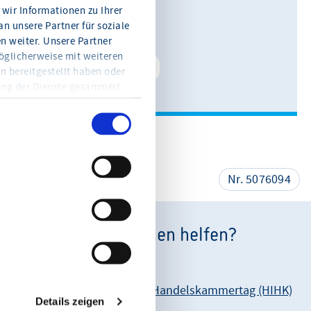
0611 360 115-11
wir Informationen zu Ihrer
n unsere Partner für soziale
E-Mail schreiben
 weiter. Unsere Partner
öglicherweise mit weiteren
Kontakt speichern
n bereitgestellt haben oder
ung der Dienste gesammelt
en Sie jederzeit mit Wirkung
eitere Informationen und die
en Sie in der
teilen
Nr. 5076094
Wie können wir Ihnen helfen?
Unsere Anschrift:
Hessischer Industrie- und Handelskammertag (HIHK)
Details zeigen
Karl-Glässing-Straße 8