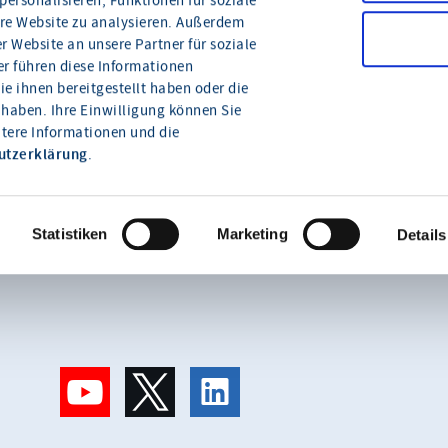
ersonalisieren, Funktionen für soziale
ere Website zu analysieren. Außerdem
 Website an unsere Partner für soziale
r führen diese Informationen
e ihnen bereitgestellt haben oder die
haben. Ihre Einwilligung können Sie
itere Informationen und die
Wie können wir Ihnen
utzerklärung
.
helfen?
Statistiken
Marketing
Details