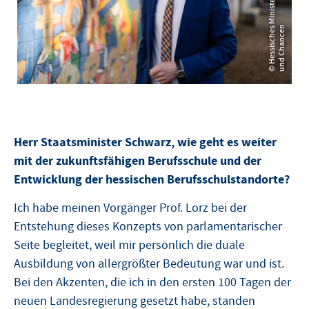
s
n
© Hessisches Ministerium für Kultus, Bildung und Cha
Herr Staatsminister Schwarz, wie geht es weiter
mit der zukunftsfähigen Berufsschule und der
Entwicklung der hessischen Berufsschulstandorte?
Ich habe meinen Vorgänger Prof. Lorz bei der
Entstehung dieses Konzepts von parlamentarischer
Seite begleitet, weil mir persönlich die duale
Ausbildung von allergrößter Bedeutung war und ist.
Bei den Akzenten, die ich in den ersten 100 Tagen der
neuen Landesregierung gesetzt habe, standen