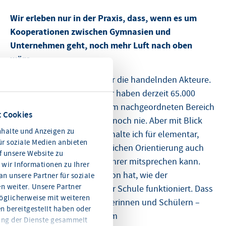
Wir erleben nur in der Praxis, dass, wenn es um
Kooperationen zwischen Gymnasien und
Unternehmen geht, noch mehr Luft nach oben
wäre…
Zum Schluss sind es immer die handelnden Akteure.
Das ist der Knackpunkt. Wir haben derzeit 65.000
Köpfe im Personalkörper. Im nachgeordneten Bereich
 Cookies
59.000 Stellen - so viel wie noch nie. Aber mit Blick
halte und Anzeigen zu
auf die Novelle des HLBG, halte ich für elementar,
ür soziale Medien anbieten
dass im Rahmen der beruflichen Orientierung auch
f unsere Website zu
ein Latein- und Religionslehrer mitsprechen kann.
wir Informationen zu Ihrer
Dass auch er eine Idee davon hat, wie der
n unsere Partner für soziale
 weiter. Unsere Partner
Arbeitsmarkt außerhalb der Schule funktioniert. Dass
öglicherweise mit weiteren
die Lehrenden ihren Schülerinnen und Schülern –
n bereitgestellt haben oder
auch in Verbindung mit dem
ung der Dienste gesammelt