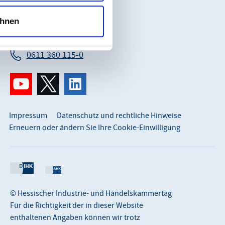
65183 Wiesbaden
So erreichen Sie uns:
hnen
info@hihk.de
0611 360 115-0
Impressum
Datenschutz und rechtliche Hinweise
Erneuern oder ändern Sie Ihre Cookie-Einwilligung
© Hessischer Industrie- und Handelskammertag
Für die Richtigkeit der in dieser Website
enthaltenen Angaben können wir trotz