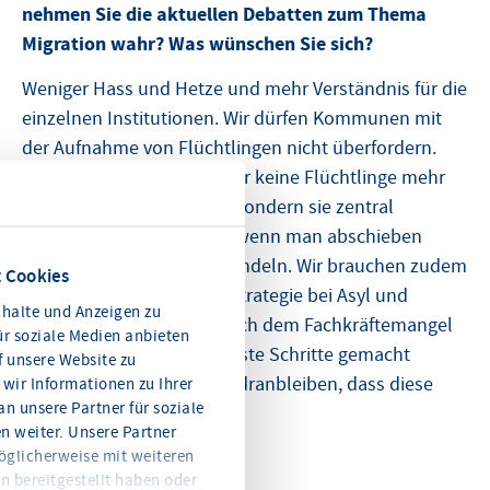
nehmen Sie die aktuellen Debatten zum Thema
Migration wahr? Was wünschen Sie sich?
Weniger Hass und Hetze und mehr Verständnis für die
einzelnen Institutionen. Wir dürfen Kommunen mit
der Aufnahme von Flüchtlingen nicht überfordern.
Daher ist es richtig, dass wir keine Flüchtlinge mehr
auf Kommunen verteilen, sondern sie zentral
unterbringen. Wir wollen, wenn man abschieben
kann, schnellstmöglich handeln. Wir brauchen zudem
 Cookies
eine europäische Gesamtstrategie bei Asyl und
halte und Anzeigen zu
Zuwanderung, die aber auch dem Fachkräftemangel
ür soziale Medien anbieten
Rechnung trägt. Da sind erste Schritte gemacht
f unsere Website zu
worden. Doch wir werden dranbleiben, dass diese
wir Informationen zu Ihrer
n unsere Partner für soziale
auch umgesetzt werden.
 weiter. Unsere Partner
öglicherweise mit weiteren
n bereitgestellt haben oder